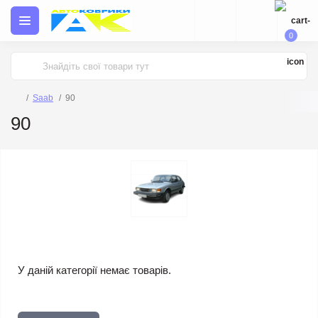
0
Saab
90
90
У даній категорії немає товарів.