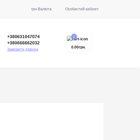
грн.
Валюта
Особистий кабінет
+380631047074
0
+380666662032
0.00грн.
Замовити дзвінок