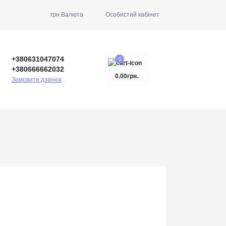
грн.
Валюта
Особистий кабінет
+380631047074
0
+380666662032
0.00грн.
Замовити дзвінок