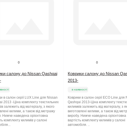
0
0
ки салону до Nissan Qashqai
Коврики салону до Nissan Qa
-
2013-
явності
в наявності
и в салон серії LUX Line для Nissan
Коврики в салон серії ECO Line для 
i 2013 -Ціна комплекту текстильних
Qashqai 2013-Ціна комплекту текст
ів залежить від матеріалу, з якого
килимків залежить від матеріалу, з я
влені килими, а також від метражу
виготовлені килими, а також від мет
. Нижче наведена орієнтовна
виробу. Нижче наведена орієнтовна
ть комплекту килимів у салоні
вартість комплекту килимів у салоні
біля...
автомобіля. ..