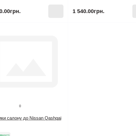
0.00грн.
1 540.00грн.
0
ки салону до Nissan Qashqai
явності