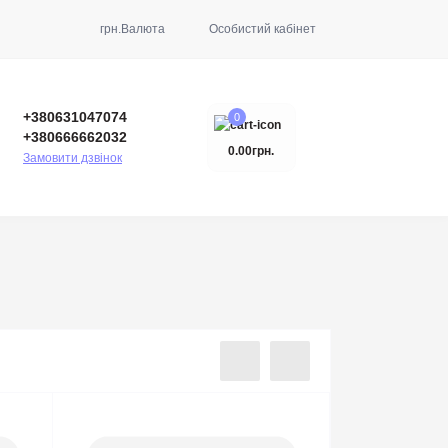
грн.
Валюта
Особистий кабінет
+380631047074
0
+380666662032
0.00грн.
Замовити дзвінок