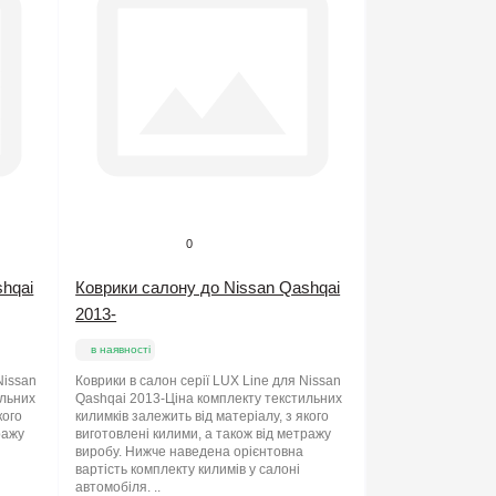
0
shqai
Коврики салону до Nissan Qashqai
2013-
в наявності
Nissan
Коврики в салон серії LUX Line для Nissan
ильних
Qashqai 2013-Ціна комплекту текстильних
кого
килимків залежить від матеріалу, з якого
ражу
виготовлені килими, а також від метражу
виробу. Нижче наведена орієнтовна
вартість комплекту килимів у салоні
автомобіля. ..