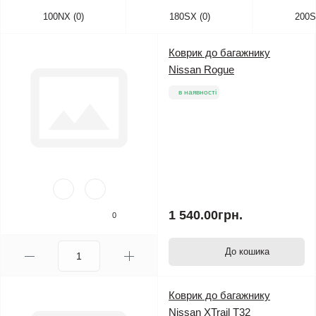
100NX (0)
180SX (0)
200S
Коврик до багажнику
Nissan Rogue
в наявності
1 540.00грн.
0
До кошика
Коврик до багажнику
Nissan XTrail T32