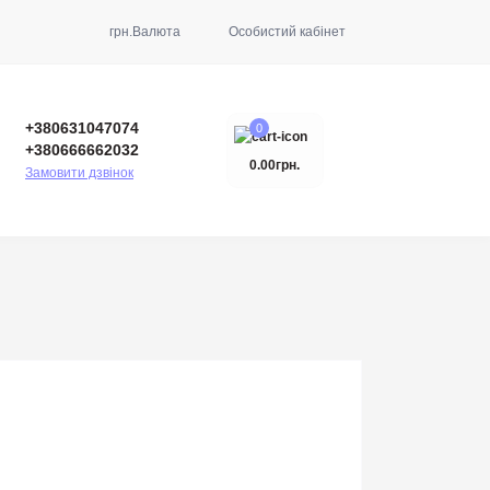
грн.
Валюта
Особистий кабінет
+380631047074
0
+380666662032
0.00грн.
Замовити дзвінок