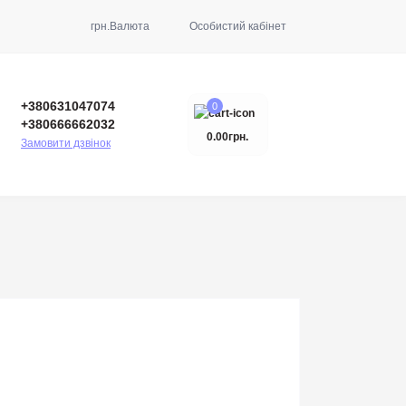
грн.
Валюта
Особистий кабінет
+380631047074
0
+380666662032
0.00грн.
Замовити дзвінок