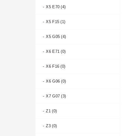
A7 I 2010-2014 (2)
X5 E70 (4)
A7 I 2014-2018 (1)
X5 F15 (1)
A7 II 2018- (1)
X5 G05 (4)
A8 D2 1994-1999 (0)
X6 E71 (0)
A8 D2 1999-2002 (0)
X6 F16 (0)
A8 D3 2002-2010 (0)
X6 G06 (0)
A8 D4 2009-2014 (1)
X7 G07 (3)
A8 D4 2013-2017 (0)
Z1 (0)
A8 D5 2017- (0)
Z3 (0)