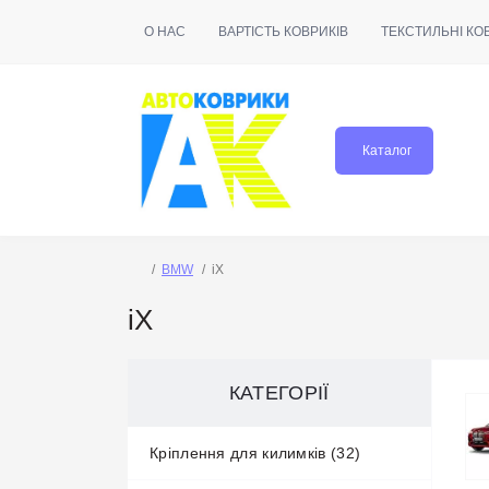
О НАС
ВАРТІСТЬ КОВРИКІВ
ТЕКСТИЛЬНІ КО
Каталог
BMW
iX
iX
КАТЕГОРІЇ
Кріплення для килимків (32)