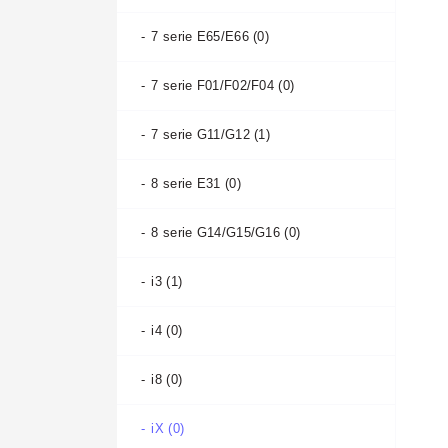
A4 B9 2015-2020 (1)
7 serie E65/E66 (0)
A4 B9 2019- (0)
7 serie F01/F02/F04 (0)
A5 I 2007-2011 (0)
7 serie G11/G12 (1)
A5 I 2011-2016 (0)
8 serie E31 (0)
A5 II 2016-2020 (0)
8 serie G14/G15/G16 (0)
A5 II 2019- (0)
i3 (1)
A6 allroad С5 2000-2006 (0)
i4 (0)
A6 allroad С6 2006-2011 (0)
i8 (0)
A6 allroad С7 2012-2019 (0)
iX (0)