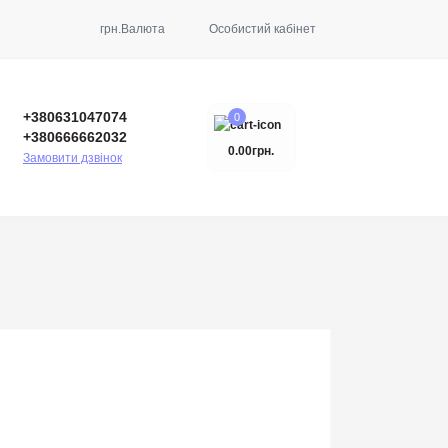
грн.
Валюта
Особистий кабінет
+380631047074
0
+380666662032
0.00грн.
Замовити дзвінок