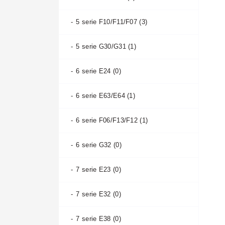
TSX II 2008-2014 (0)
A4 allroad B8 2011-2016 (1)
5 serie F10/F11/F07 (3)
ZDX 2009-2013 (0)
A4 allroad B8 2016-2020 (1)
5 serie G30/G31 (1)
CL II 2000-2003 (0)
A4 allroad B9 2019- (0)
6 serie E24 (0)
CL I 1996-1999 (0)
A4 B5 1994-1999 (1)
6 serie E63/E64 (1)
A4 B5 1999-2001 (2)
6 serie F06/F13/F12 (1)
A4 B6 2000-2006 (2)
6 serie G32 (0)
A4 B7 2004-2009 (0)
7 serie E23 (0)
A4 B8 2007-2011 (1)
7 serie E32 (0)
A4 B8 2011-2015 (0)
7 serie E38 (0)