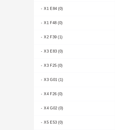
A6 allroad С8 2019- (0)
X1 E84 (0)
A6 C4 1994-1997 (0)
X1 F48 (0)
A6 C5 1997-2001 (1)
X2 F39 (1)
A6 C5 2001-2004 (1)
X3 E83 (0)
A6 C6 2004-2008 (0)
X3 F25 (0)
A6 C6 2008-2011 (1)
X3 G01 (1)
A6 C7 2011-2014 (0)
X4 F26 (0)
A6 C7 2014-2018 (1)
X4 G02 (0)
A6 C8 2018- (0)
X5 E53 (0)