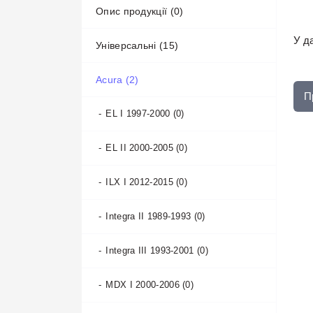
Опис продукції (0)
У да
Універсальні (15)
Acura (2)
Інші автотовари (2)
П
Органайзери (7)
EL I 1997-2000 (0)
Текстильні Коврики (6)
EL II 2000-2005 (0)
ILX I 2012-2015 (0)
Integra II 1989-1993 (0)
Integra III 1993-2001 (0)
MDX I 2000-2006 (0)