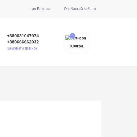
грн.
Валюта
Особистий кабінет
+380631047074
0
+380666662032
0.00грн.
Замовити дзвінок