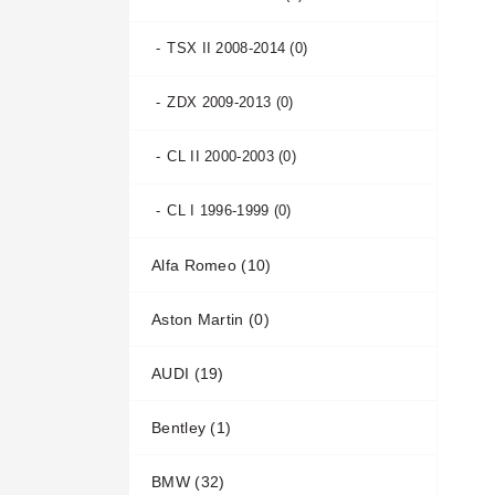
TSX II 2008-2014 (0)
ZDX 2009-2013 (0)
CL II 2000-2003 (0)
CL I 1996-1999 (0)
Alfa Romeo (10)
Aston Martin (0)
145 1994-2001 (0)
AUDI (19)
146 1994-2001 (0)
DB11 2016- (0)
Bentley (1)
147 2000-2010 (2)
DB7 1994-2003 (0)
100 C3 1982-1988 (0)
BMW (32)
155 1992-1997 (0)
DB9 2003-2016 (0)
100 C3 1988-1991 (0)
Arnage (0)